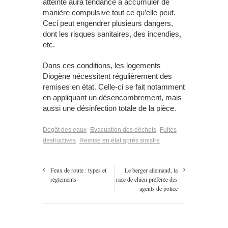
atteinte aura tendance à accumuler de
manière compulsive tout ce qu’elle peut.
Ceci peut engendrer plusieurs dangers,
dont les risques sanitaires, des incendies,
etc.
Dans ces conditions, les logements
Diogène nécessitent régulièrement des
remises en état. Celle-ci se fait notamment
en appliquant un désencombrement, mais
aussi une désinfection totale de la pièce.
Dégât des eaux
Evacuation des déchets
Fuites
destructives
Remise en état après sinistre
Feux de route : types et
Le berger allemand, la
règlements
race de chien préférée des
agents de police