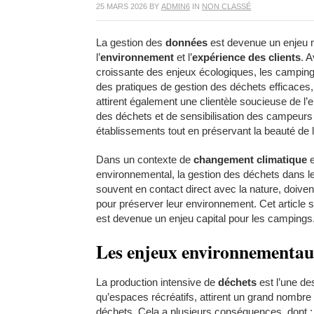
25 MARS 2026
BY
ADMIN6
IN
NON CLASSÉ
La gestion des
données
est devenue un enjeu m
l’
environnement
et l’
expérience des clients
. 
croissante des enjeux écologiques, les camping
des pratiques de gestion des déchets efficaces,
attirent également une clientèle soucieuse de l’
des déchets et de sensibilisation des campeurs 
établissements tout en préservant la beauté de l
Dans un contexte de
changement climatique
e
environnemental, la gestion des déchets dans 
souvent en contact direct avec la nature, doiv
pour préserver leur environnement. Cet article 
est devenue un enjeu capital pour les campings
Les enjeux environnementaux
La production intensive de
déchets
est l’une de
qu’espaces récréatifs, attirent un grand nombre 
déchets. Cela a plusieurs conséquences, dont :