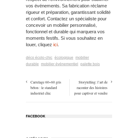
vos événements. Sa fabrication réclame
rigueur et préparation, garantissant solidité
et confort. Contactez un spécialiste pour
concevoir un mobilier personnalisé,
fonctionnel et durable qui marquera vos
moments festifs. Si vous souhaitez en
louer, cliquez
ici
.
déco écolo-chic
écologique
mobilier
durable
mobilier événementiel
palette bois
Carrelage 60×60 gris
Storytelling: l’art de
béton : le standard
raconter des histoires
industriel chic
pour captiver et vendre
FACEBOOK