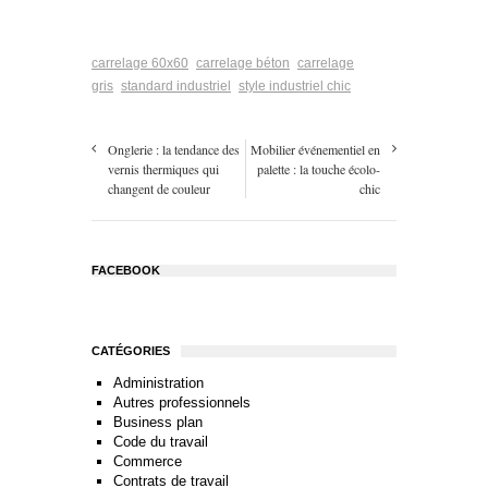
carrelage 60x60
carrelage béton
carrelage
gris
standard industriel
style industriel chic
Onglerie : la tendance des
Mobilier événementiel en
vernis thermiques qui
palette : la touche écolo-
changent de couleur
chic
FACEBOOK
CATÉGORIES
Administration
Autres professionnels
Business plan
Code du travail
Commerce
Contrats de travail