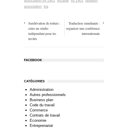
association loi 1901
fiscalité
loi 1901
taxation
association
tva
Surélévation de toiture :
Traduction simultanée :
créer un studio
organiser une conférence
indépendant pour les
internationale
invités
FACEBOOK
CATÉGORIES
Administration
Autres professionnels
Business plan
Code du travail
Commerce
Contrats de travail
Economie
Entreprenariat