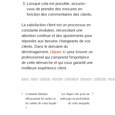
Lorsque cela est possible, assurez-
vous de prendre des mesures en
fonction des commentaires des clients.
La satisfaction client est un processus en
constante évolution, nécessitant une
attention continue et des ajustements pour
répondre aux besoins changeants de vos
clients. Dans le domaine du
déménagement,
cliquez ici
pour trouver un
professionnel qui comprend l’importance
de cette démarche et qui vous garantit une
meilleure expérience client.
base
client
collecte
donnée
indicateur
mesurer
méthode
pers
Comment éliminer
Les étapes clés pour un
efficacement les taches et
nettoyage en profondeur
les saletés de votre façade
de votre moquette
?