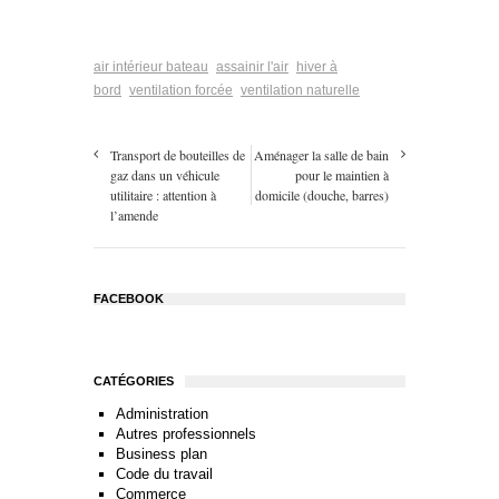
air intérieur bateau
assainir l'air
hiver à
bord
ventilation forcée
ventilation naturelle
Transport de bouteilles de
Aménager la salle de bain
gaz dans un véhicule
pour le maintien à
utilitaire : attention à
domicile (douche, barres)
l’amende
FACEBOOK
CATÉGORIES
Administration
Autres professionnels
Business plan
Code du travail
Commerce