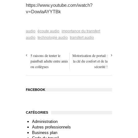
https://www.youtube.com/watch?
v=DowlaAYYTBk
audio
écoute audio
importance du transfert
audio
technologie audio
transfert audio
5 raisons de tenter le
Motorisation de portail :
paintball adulte entre amis
la clé du confort et de la
ou collègues
sécurité !
FACEBOOK
CATÉGORIES
Administration
Autres professionnels
Business plan