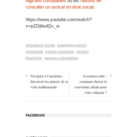
logiciels comptables
ou les
raisons de
consulter un avocat en droit social
.
https://www.youtube.com/watch?
v=pZDj6edQv_w
assistance fiscale
avantages expert-
comptable
expert-comptable
gestion
financière
services comptables
Naviguer à l’ancienne :
Assurance auto :
découvrir les plaisirs de la
comment choisir la
voile traditionnelle
couverture idéale pour
votre véhicule ?
FACEBOOK