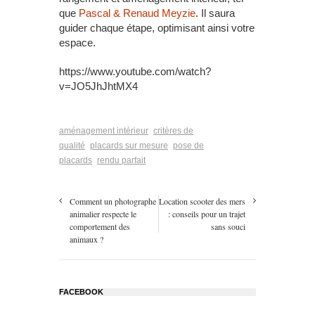
que
Pascal & Renaud Meyzie
. Il saura
guider chaque étape, optimisant ainsi votre
espace.
https://www.youtube.com/watch?
v=JO5JhJhtMX4
aménagement intérieur
critères de
qualité
placards sur mesure
pose de
placards
rendu parfait
Comment un photographe
Location scooter des mers
animalier respecte le
: conseils pour un trajet
comportement des
sans souci
animaux ?
FACEBOOK