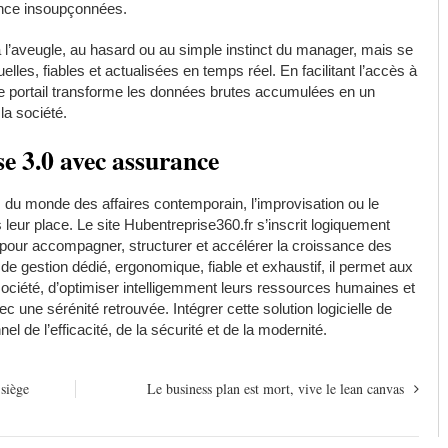
sance insoupçonnées.
 à l’aveugle, au hasard ou au simple instinct du manager, mais se
elles, fiables et actualisées en temps réel. En facilitant l’accès à
 le portail transforme les données brutes accumulées en un
 la société.
se 3.0 avec assurance
s du monde des affaires contemporain, l’improvisation ou le
 leur place. Le site Hubentreprise360.fr s’inscrit logiquement
our accompagner, structurer et accélérer la croissance des
 gestion dédié, ergonomique, fiable et exhaustif, il permet aux
r société, d’optimiser intelligemment leurs ressources humaines et
c une sérénité retrouvée. Intégrer cette solution logicielle de
nel de l’efficacité, de la sécurité et de la modernité.
siège
Le business plan est mort, vive le lean canvas