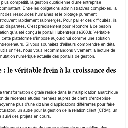
us compétitif, la gestion quotidienne d’une entreprise
combattant. Entre les obligations administratives complexes, la
nt des ressources humaines et le pilotage purement
trouvent rapidement submergés. Pour pallier ces difficultés, ils
aux disparates. C’est précisément pour répondre à ce besoin
cation qu’a été conçu le portail Hubentreprise360.fr. Véritable
on, cette plateforme s’impose aujourd’hui comme une solution
ntrepreneurs. Si vous souhaitez d’ailleurs comprendre en détail
s outils unifiés, nous vous recommandons vivement la lecture de
 mutation numérique actuelle des portails de gestion.
le véritable frein à la croissance des
a transformation digitale réside dans la multiplication anarchique
lon de récentes études menées auprès de chefs d’entreprise
moyenne plus d’une dizaine d’applications différentes pour faire
cturation, un autre pour la gestion de la relation client (CRM), un
le suivi des projets en cours.
itablement une perte de temps colossale au quotidien, des