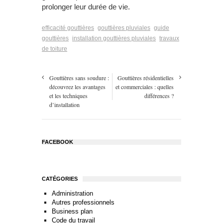
prolonger leur durée de vie.
efficacité gouttières
gouttières pluviales
guide
gouttières
installation gouttières pluviales
travaux
de toiture
Gouttières sans soudure :
Gouttières résidentielles
découvrez les avantages
et commerciales : quelles
et les techniques
différences ?
d’installation
FACEBOOK
CATÉGORIES
Administration
Autres professionnels
Business plan
Code du travail