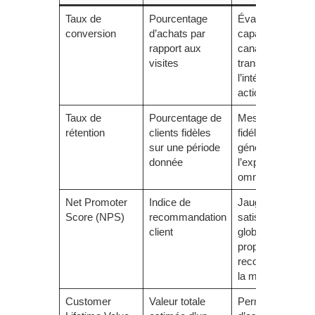
Taux de
Pourcentage
Évalue la
conversion
d’achats par
capacité des
rapport aux
canaux à
visites
transformer
l’intérêt en
action d’achat
Taux de
Pourcentage de
Mesure la
rétention
clients fidèles
fidélisation
sur une période
générée par
donnée
l’expérience
omnicanale
Net Promoter
Indice de
Jauge la
Score (NPS)
recommandation
satisfaction
client
globale et la
propension à
recommander
la marque
Customer
Valeur totale
Permet