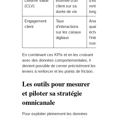
Lifetime Value
estimée d’un
d’estimer la
(CLV)
client sur sa
rentabilité à
durée de vie
long terme
Engagement
Taux
Analyse la
client
d’interactions
qualité des
sur les canaux
échanges et
digitaux
l’intérêt
suscité
En combinant ces KPIs et en les croisant
avec des données comportementales, il
devient possible de cerner précisément les
leviers à renforcer et les points de friction.
Les outils pour mesurer
et piloter sa stratégie
omnicanale
Pour exploiter pleinement les données