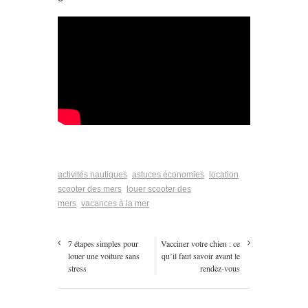
activités nautiques
astuces économies
location
scooter des mers
louer scooter des
mers
vacances à la mer
7 étapes simples pour
Vacciner votre chien : ce
louer une voiture sans
qu’il faut savoir avant le
stress
rendez-vous